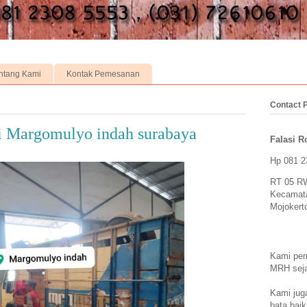
ntang Kami
Kontak Pemesanan
Contact 
di Margomulyo indah surabaya
Falasi Ro
Hp 081 2
RT 05 RW
Kecamat
Mojokert
Kami pem
MRH seja
Kami jug
bata bai