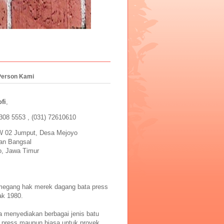
Person Kami
fi
,
308 5553 , (031) 72610610
 02 Jumput, Desa Mejoyo
an Bangsal
o, Jawa Timur
egang hak merek dagang bata press
k 1980.
a menyediakan berbagai jenis batu
k press maupun biasa untuk proyek