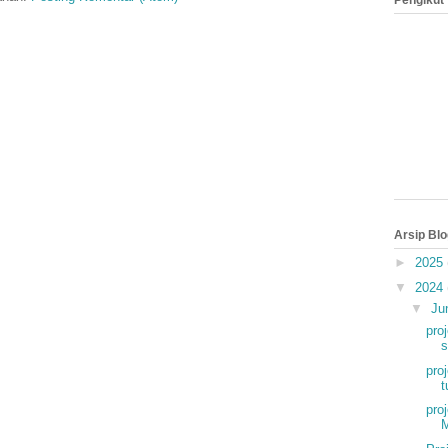
Pengikut
Arsip Blo
►
2025
▼
2024
▼
Ju
pro
s
pro
t
pro