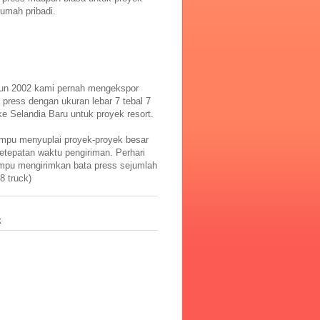
umah pribadi.
un 2002 kami pernah mengekspor
 press dengan ukuran lebar 7 tebal 7
ke Selandia Baru untuk proyek resort.
pu menyuplai proyek-proyek besar
etepatan waktu pengiriman. Perhari
pu mengirimkan bata press sejumlah
8 truck)
k