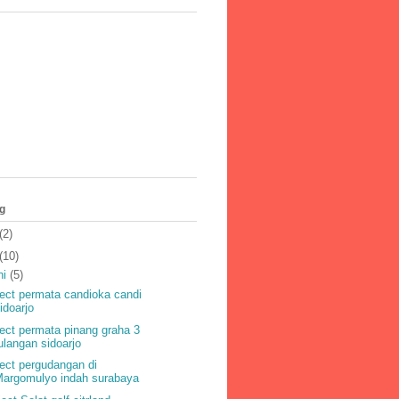
g
(2)
(10)
ni
(5)
ject permata candioka candi
idoarjo
ject permata pinang graha 3
ulangan sidoarjo
ject pergudangan di
Margomulyo indah surabaya