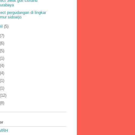
ject Selat golf citrland
surabaya
ject pergudangan di lingkar
imur sidoarjo
ril
(5)
(7)
(6)
(5)
(1)
(4)
(4)
(1)
(1)
(12)
(8)
or
 MRH