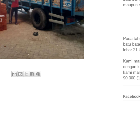
maupun r
Pada tah
batu bata
lebar 21 
Kami mam
dengan k
kami mam
90.000 (1
Faceboo