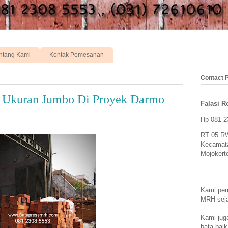
ntang Kami
Kontak Pemesanan
Contact 
 Ukuran Jumbo Di Proyek Darmo
Falasi Ro
Hp 081 2
RT 05 RW
Kecamat
Mojokert
Kami pem
MRH seja
Kami jug
bata bai