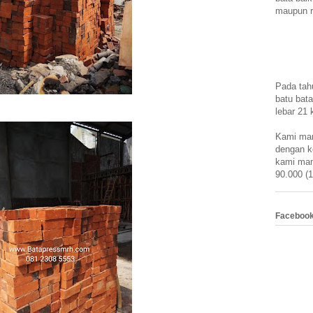
maupun r
Pada tah
batu bata
lebar 21 
Kami mam
dengan k
kami mam
90.000 (1
Faceboo