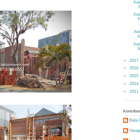
Jua
J
Jua
.
Jua
k
Jua
►
2017
►
2016
►
2015
►
2014
►
2011
Kontribut
Bata
Hara