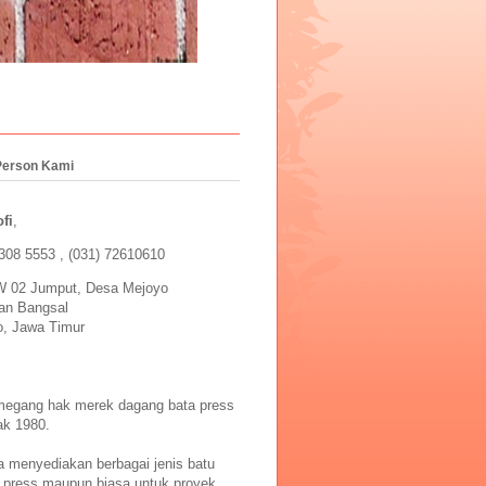
Person Kami
fi
,
308 5553 , (031) 72610610
 02 Jumput, Desa Mejoyo
an Bangsal
o, Jawa Timur
egang hak merek dagang bata press
k 1980.
a menyediakan berbagai jenis batu
k press maupun biasa untuk proyek