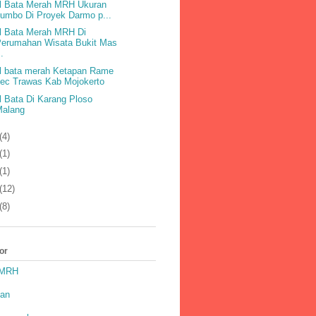
l Bata Merah MRH Ukuran
umbo Di Proyek Darmo p...
l Bata Merah MRH Di
Perumahan Wisata Bukit Mas
..
l bata merah Ketapan Rame
ec Trawas Kab Mojokerto
l Bata Di Karang Ploso
Malang
(4)
(1)
(1)
(12)
(8)
or
 MRH
pan