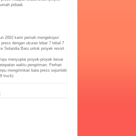
umah pribadi.
un 2002 kami pernah mengekspor
 press dengan ukuran lebar 7 tebal 7
ke Selandia Baru untuk proyek resort.
pu menyuplai proyek-proyek besar
etepatan waktu pengiriman. Perhari
pu mengirimkan bata press sejumlah
8 truck)
k