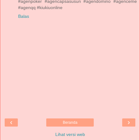
#agenpoker #agencapsasusun #agendomino #agenceme
#agenqq #kiukiuonline
Balas
‹
›
Beranda
Lihat versi web