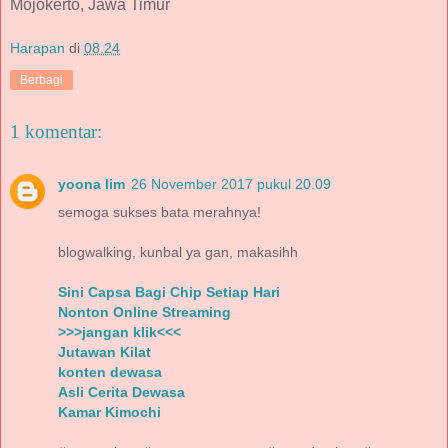
Mojokerto, Jawa Timur
Harapan
di
08.24
Berbagi
1 komentar:
yoona lim
26 November 2017 pukul 20.09
semoga sukses bata merahnya!
blogwalking, kunbal ya gan, makasihh
Sini Capsa Bagi Chip Setiap Hari
Nonton Online Streaming
>>>jangan klik<<<
Jutawan Kilat
konten dewasa
Asli Cerita Dewasa
Kamar Kimochi